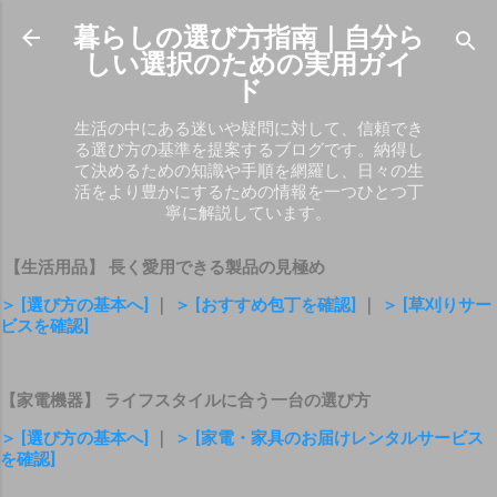
スキップしてメイン コンテンツに移動
暮らしの選び方指南｜自分ら
しい選択のための実用ガイ
ド
生活の中にある迷いや疑問に対して、信頼でき
る選び方の基準を提案するブログです。納得し
て決めるための知識や手順を網羅し、日々の生
活をより豊かにするための情報を一つひとつ丁
寧に解説しています。
【生活用品】 長く愛用できる製品の見極め
＞ [選び方の基本へ]
｜
＞ [おすすめ包丁を確認]
｜
＞ [草刈りサー
ビスを確認]
【家電機器】 ライフスタイルに合う一台の選び方
＞ [選び方の基本へ]
｜
＞ [家電・家具のお届けレンタルサービス
を確認]