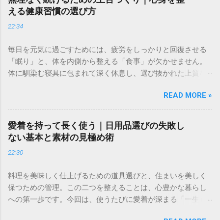
える健康習慣の選び方
22:34
毎日を元気に過ごすためには、疲労をしっかりと回復させる
「眠り」と、体を内側から整える「食事」が欠かせません。
体に馴染む寝具に包まれて深く休息し、選び抜かれた上質な
和牛の旨みで心を満たす。そんなシンプルながら贅沢な習慣
READ MORE »
が、あなたの健やかな生活を支える土台となります。まず
は、眠りの環境と、食卓の質を少しだけ見直してみません
か。 ✅ 深い眠りで心身を整える、こだわりの寝具をチェック
愛着を持って長く使う｜日用品選びの失敗し
する ＞ ✅ 体を内側から満たす、至福の和牛を選んでみる ＞
ない基本と素材の見極め術
忙しい毎日の中で、健康を維持するために何かを始めようと
22:30
決意した経験は誰にでもあるはずです。しかし、気合を入れ
て始めたジョギングや筋トレ、あるいは食事改善が、数日も
料理を美味しく仕上げるための道具選びと、住まいを美しく
経たないうちに負担になり、挫折してしまったことはありま
保つための管理。この二つを整えることは、心豊かな暮らし
せんか。健康のために始めたはずの行動が、いつの間にか
への第一歩です。今回は、使うたびに愛着が深まる「一生も
「やらなければならない義務」に変わり、精神的な重荷にな
のの包丁」と、手間のかかるお庭の悩みを解消する「プロの
ってしまうのは非常に残念なことです。 実は、健康習慣が続