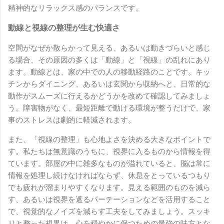
精神的なリラックス感のバランスです。
動線と視線の整理が生む快適さ
空間がなぜか散らかって見える、あるいは動きづらいと感じ
る場合、その原因の多くは「動線」と「視線」の乱れにあり
ます。動線とは、家の中での人の移動経路のことです。キッ
チンからダイニング、あるいは玄関から収納へと、日常的な
動作がスムーズに行えるかどうかを改めて確認してみましょ
う。障害物がなく、最短距離で動ける環境が整うだけで、家
事のストレスは劇的に軽減されます。
また、「視線の整理」も心地よさを決める大きなポイントで
す。私たちは無意識のうちに、視界に入るものから情報を得
ています。部屋の中に雑多なものが溢れていると、脳は常に
情報を処理し続けなければならず、休息をとっているつもり
でも疲れが溜まりやすくなります。見える範囲のものを減ら
す、あるいは視界を遮るパーテーションなどを活用すること
で、視覚的なノイズを減らす工夫をしてみましょう。スッキ
リと整った視界は、心を穏やかに保つための最強の味方とな