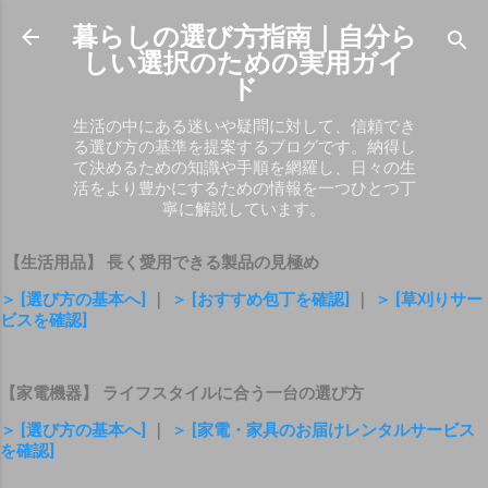
スキップしてメイン コンテンツに移動
暮らしの選び方指南｜自分ら
しい選択のための実用ガイ
ド
生活の中にある迷いや疑問に対して、信頼でき
る選び方の基準を提案するブログです。納得し
て決めるための知識や手順を網羅し、日々の生
活をより豊かにするための情報を一つひとつ丁
寧に解説しています。
【生活用品】 長く愛用できる製品の見極め
＞ [選び方の基本へ]
｜
＞ [おすすめ包丁を確認]
｜
＞ [草刈りサー
ビスを確認]
【家電機器】 ライフスタイルに合う一台の選び方
＞ [選び方の基本へ]
｜
＞ [家電・家具のお届けレンタルサービス
を確認]