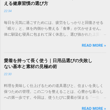
える健康習慣の選び方
22:34
毎日を元気に過ごすためには、疲労をしっかりと回復させる
「眠り」と、体を内側から整える「食事」が欠かせません。
体に馴染む寝具に包まれて深く休息し、選び抜かれた上質な
和牛の旨みで心を満たす。そんなシンプルながら贅沢な習慣
READ MORE »
が、あなたの健やかな生活を支える土台となります。まず
は、眠りの環境と、食卓の質を少しだけ見直してみません
か。 ✅ 深い眠りで心身を整える、こだわりの寝具をチェック
愛着を持って長く使う｜日用品選びの失敗し
する ＞ ✅ 体を内側から満たす、至福の和牛を選んでみる ＞
ない基本と素材の見極め術
忙しい毎日の中で、健康を維持するために何かを始めようと
22:30
決意した経験は誰にでもあるはずです。しかし、気合を入れ
て始めたジョギングや筋トレ、あるいは食事改善が、数日も
料理を美味しく仕上げるための道具選びと、住まいを美しく
経たないうちに負担になり、挫折してしまったことはありま
保つための管理。この二つを整えることは、心豊かな暮らし
せんか。健康のために始めたはずの行動が、いつの間にか
への第一歩です。今回は、使うたびに愛着が深まる「一生も
「やらなければならない義務」に変わり、精神的な重荷にな
のの包丁」と、手間のかかるお庭の悩みを解消する「プロの
ってしまうのは非常に残念なことです。 実は、健康習慣が続
READ MORE »
草刈り・草むしりサービス」をそれぞれご紹介します。 ✅ 一