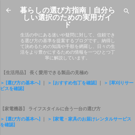
スキップしてメイン コンテンツに移動
暮らしの選び方指南｜自分ら
しい選択のための実用ガイ
ド
生活の中にある迷いや疑問に対して、信頼でき
る選び方の基準を提案するブログです。納得し
て決めるための知識や手順を網羅し、日々の生
活をより豊かにするための情報を一つひとつ丁
寧に解説しています。
【生活用品】 長く愛用できる製品の見極め
＞ [選び方の基本へ]
｜
＞ [おすすめ包丁を確認]
｜
＞ [草刈りサー
ビスを確認]
【家電機器】 ライフスタイルに合う一台の選び方
＞ [選び方の基本へ]
｜
＞ [家電・家具のお届けレンタルサービス
を確認]