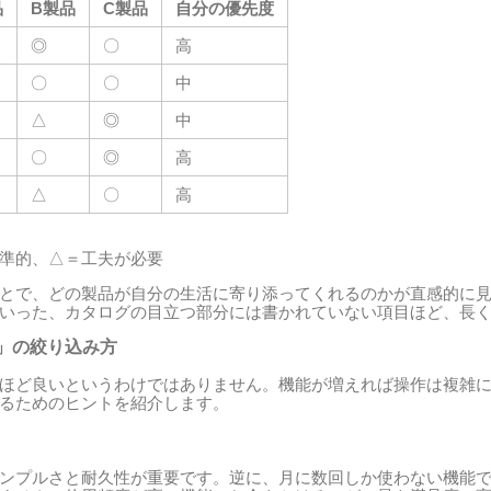
品
B製品
C製品
自分の優先度
◎
〇
高
〇
〇
中
△
◎
中
〇
◎
高
△
〇
高
準的、△＝工夫が必要
とで、どの製品が自分の生活に寄り添ってくれるのかが直感的に
いった、カタログの目立つ部分には書かれていない項目ほど、長
」の絞り込み方
ほど良いというわけではありません。機能が増えれば操作は複雑
るためのヒントを紹介します。
ンプルさと耐久性が重要です。逆に、月に数回しか使わない機能