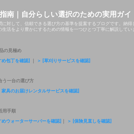
スキップしてメイン コンテンツに移動
指南｜自分らしい選択のための実用ガイ
問に対して、信頼できる選び方の基準を提案するブログです。納得
の生活をより豊かにするための情報を一つひとつ丁寧に解説してい
品の見極め
すめ包丁を確認]
｜
＞ [草刈りサービスを確認]
合う一台の選び方
電・家具のお届けレンタルサービスを確認]
活用手順
すすめウォーターサーバーを確認]
｜
＞ [保険見直しを確認]