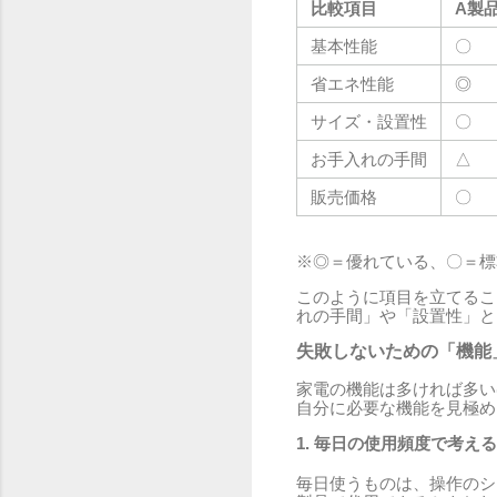
比較項目
A製
基本性能
〇
省エネ性能
◎
サイズ・設置性
〇
お手入れの手間
△
販売価格
〇
※◎＝優れている、〇＝標
このように項目を立てるこ
れの手間」や「設置性」と
失敗しないための「機能
家電の機能は多ければ多い
自分に必要な機能を見極め
1. 毎日の使用頻度で考える
毎日使うものは、操作のシ