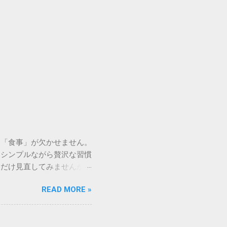
る「食事」が欠かせません。
なシンプルながら贅沢な習慣
しだけ見直してみませんか。
の和牛を選んでみる ＞ 忙
READ MORE »
です。しかし、気合を入れて
してしまったことはありませ
わり、精神的な重荷になって