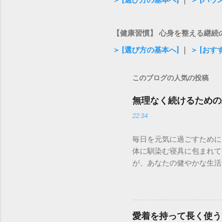
【健康習慣】 心身を整える継続
＞ [選び方の基本へ]
｜
＞ [おす
このブログの人気の投稿
無理なく続けるための
22:34
毎日を元気に過ごすために
体に馴染む寝具に包まれて
が、あなたの健やかな生活
✅ 深い眠りで心身を整える
しい毎日の中で、健康を維
始めたジョギングや筋トレ
んか。健康のために始めた
愛着を持って長く使う