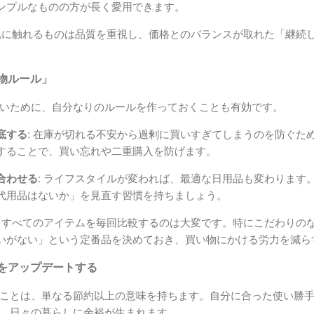
ンプルなものの方が長く愛用できます。
に触れるものは品質を重視し、価格とのバランスが取れた「継続
物ルール」
いために、自分なりのルールを作っておくことも有効です。
底する:
在庫が切れる不安から過剰に買いすぎてしまうのを防ぐた
することで、買い忘れや二重購入を防げます。
合わせる:
ライフスタイルが変われば、最適な日用品も変わります
代用品はないか」を見直す習慣を持ちましょう。
すべてのアイテムを毎回比較するのは大変です。特にこだわりの
いがない」という定番品を決めておき、買い物にかける労力を減ら
をアップデートする
ことは、単なる節約以上の意味を持ちます。自分に合った使い勝
、日々の暮らしに余裕が生まれます。