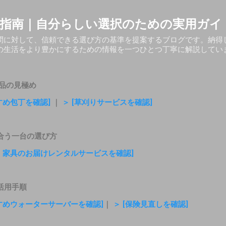
スキップしてメイン コンテンツに移動
指南｜自分らしい選択のための実用ガイ
問に対して、信頼できる選び方の基準を提案するブログです。納得
の生活をより豊かにするための情報を一つひとつ丁寧に解説してい
品の見極め
すめ包丁を確認]
｜
＞ [草刈りサービスを確認]
合う一台の選び方
電・家具のお届けレンタルサービスを確認]
活用手順
すすめウォーターサーバーを確認]
｜
＞ [保険見直しを確認]