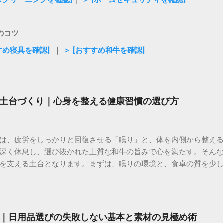
のコツ
すめ寝具を確認]
｜
＞ [おすすめ和牛を確認]
土台づくり｜心身を整える健康習慣の選び方
は、疲労をしっかりと回復させる「眠り」と、体を内側から整え
深く休息し、選び抜かれた上質な和牛の旨みで心を満たす。そん
を支える土台となります。まずは、眠りの環境と、食卓の質を少
、こだわりの寝具をチェックする ＞ ✅ 体を内側から満たす、至福
持するために何かを始めようと決意した経験は誰にでもあるはず
、あるいは食事改善が、数日も経たないうちに負担になり、挫折
はずの行動が、いつの間にか「やらなければならない義務」に変
｜日用品選びの失敗しない基本と素材の見極め術