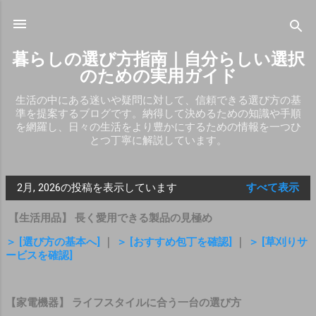
スキップしてメイン コンテンツに移動
暮らしの選び方指南｜自分らしい選択
のための実用ガイド
生活の中にある迷いや疑問に対して、信頼できる選び方の基
準を提案するブログです。納得して決めるための知識や手順
を網羅し、日々の生活をより豊かにするための情報を一つひ
とつ丁寧に解説しています。
2月, 2026の投稿を表示しています
すべて表示
投
【生活用品】 長く愛用できる製品の見極め
稿
＞ [選び方の基本へ]
｜
＞ [おすすめ包丁を確認]
｜
＞ [草刈りサ
ービスを確認]
【家電機器】 ライフスタイルに合う一台の選び方