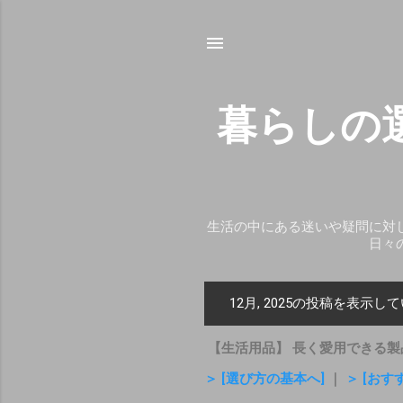
暮らしの
生活の中にある迷いや疑問に対
日々
12月, 2025の投稿を表示し
投
稿
【生活用品】 長く愛用できる製
＞ [選び方の基本へ]
｜
＞ [おす