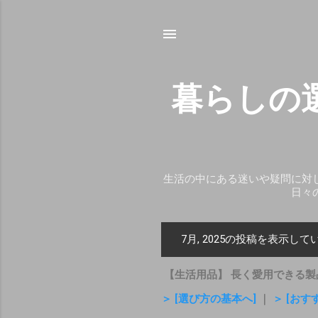
暮らしの
生活の中にある迷いや疑問に対
日々
7月, 2025の投稿を表示して
投
稿
【生活用品】 長く愛用できる製
＞ [選び方の基本へ]
｜
＞ [おす